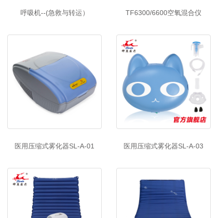
呼吸机--(急救与转运）
TF6300/6600空氧混合仪
医用压缩式雾化器SL-A-01
医用压缩式雾化器SL-A-03