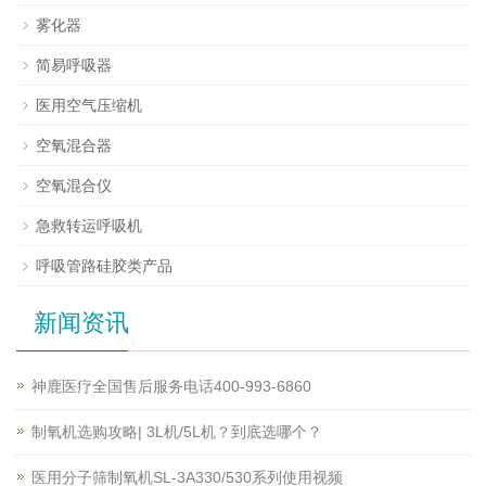
雾化器
简易呼吸器
医用空气压缩机
空氧混合器
空氧混合仪
急救转运呼吸机
呼吸管路硅胶类产品
新闻资讯
神鹿医疗全国售后服务电话400-993-6860
制氧机选购攻略| 3L机/5L机？到底选哪个？
医用分子筛制氧机SL-3A330/530系列使用视频